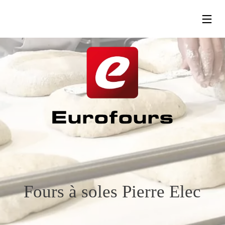
13
24
24
SEPTEMBRE
MAI
MAI
2023
2019
2019
RENTRÉE
SALON
SALON
EUROPAIN
HOST
– PARIS
–
MILAN
Fours à soles Pierre Elec