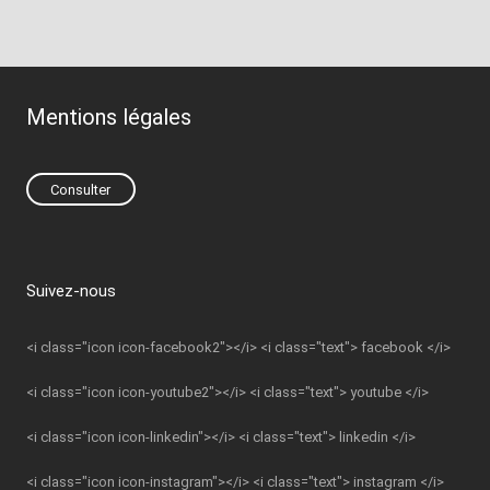
Mentions légales
Consulter
Suivez-nous
<i class="icon icon-facebook2"></i> <i class="text"> facebook </i>
<i class="icon icon-youtube2"></i> <i class="text"> youtube </i>
<i class="icon icon-linkedin"></i> <i class="text"> linkedin </i>
<i class="icon icon-instagram"></i> <i class="text"> instagram </i>