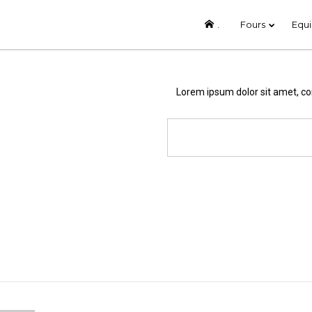
.
Fours
Equi
13
Lorem ipsum dolor sit amet, co
RENTRÉE
SEPTEMBRE
2023