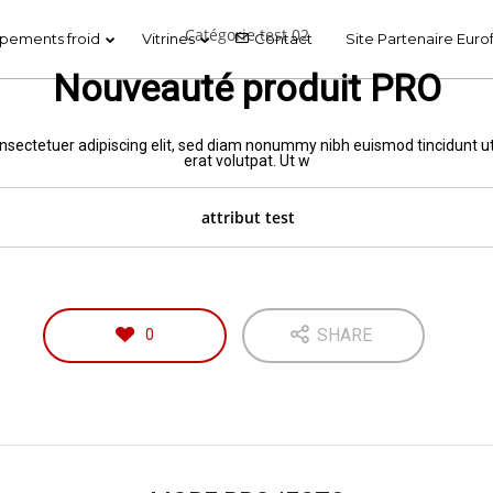
Catégorie test 02
pements froid
Vitrines
Contact
Site Partenaire Euro
Nouveauté produit PRO
24
24
nsectetuer adipiscing elit, sed diam nonummy nibh euismod tincidunt 
SALON EUROPAIN –
erat volutpat. Ut w
MAI
MAI
PARIS
2019
2019
attribut test
SHARE
0