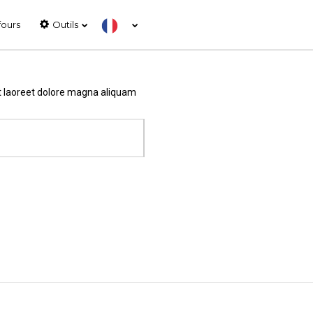
fours
Outils
ut laoreet dolore magna aliquam
SALON HOST –
MILAN