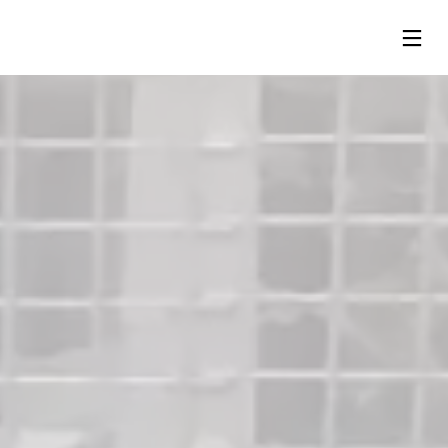
13
24
24
SEPTEMBRE
MAI
MAI
2023
2019
2019
RENTRÉE
SALON
SALON
EUROPAIN
HOST
– PARIS
–
MILAN