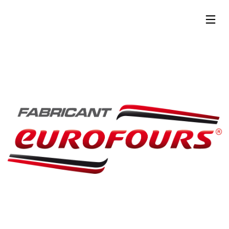
13
24
24
SEPTEMBRE
MAI
MAI
2023
2019
2019
RENTRÉE
SALON
SALON
EUROPAIN
HOST
– PARIS
–
MILAN