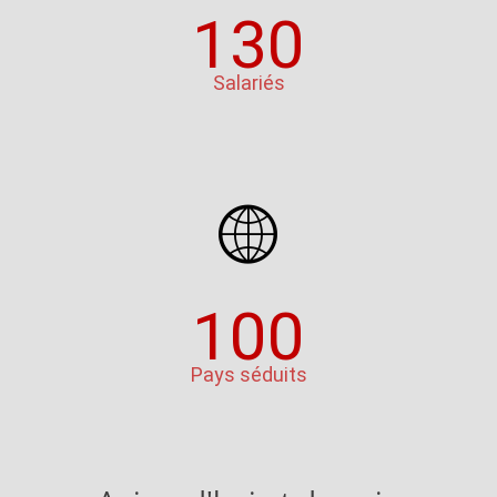
130
Salariés
100
Pays séduits