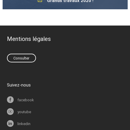
Grands travaux 2020 !
Ça y est ! Nous commençons à faire place nette dans nos ateliers de La
Longueville (59, Nord) pour l'arrivée de nouveaux équipements de
production que vous verrez bientôt ! Nous vous donnerons régulièrement
des nouvelles sur ce chantier de plusieurs semaines jusqu’à l’inauguration !
...
Mentions légales
PLUS D'INFOS
Consulter
Suivez-nous
facebook
youtube
linkedin