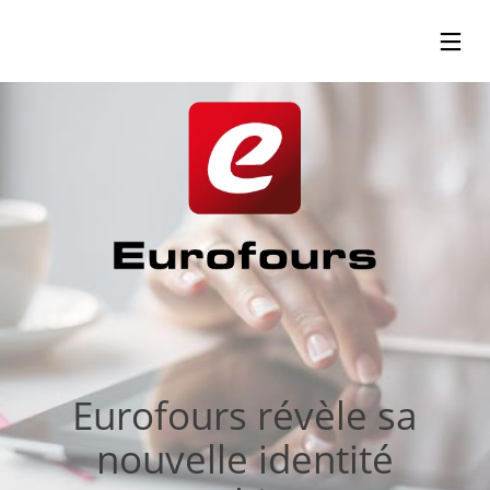
13
24
24
SEPTEMBER
MAY
MAY
2023
2019
2019
RENTRÉE
EUROPAIN
HOST
SALON –
LOUNGE
PARIS
– MILAN
Eurofours révèle sa
nouvelle identité