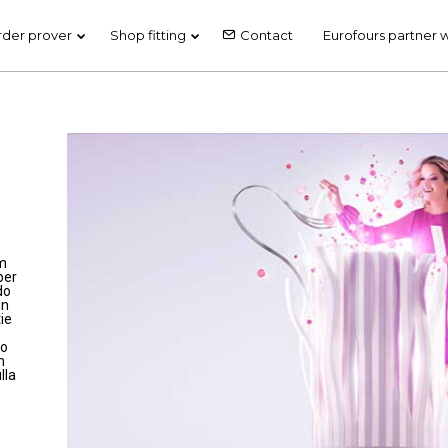
rder prover
Shop fitting
Contact
Eurofours partner 
24
24
EUROPAIN SALON –
MAY
MAY
PARIS
2019
2019
im
per
do
in
ie
to
m
lla