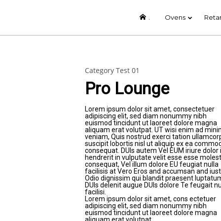
.
Ovens
Reta
13
Category Test 01
RENTRÉE
SEPTEMBER
2023
Pro Lounge
Lorem ipsum dolor sit amet, consectetuer
adipiscing elit, sed diam nonummy nibh
euismod tincidunt ut laoreet dolore magna
aliquam erat volutpat. UT wisi enim ad min
veniam, Quis nostrud exerci tation ullamcor
suscipit lobortis nisl ut aliquip ex ea commo
consequat. DUIs autem Vel EUM iriure dolor 
hendrerit in vulputate velit esse esse molest
consequat, Vel illum dolore EU feugiat nulla
facilisis at Vero Eros and accumsan and ius
Odio dignissim qui blandit praesent luptatu
DUIs delenit augue DUIs dolore Te feugait nu
facilisi.
Lorem ipsum dolor sit amet, cons ectetuer
adipiscing elit, sed diam nonummy nibh
euismod tincidunt ut laoreet dolore magna
aliquam erat volutpat.