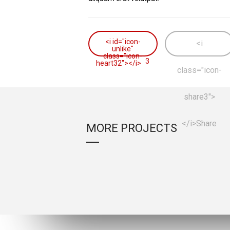
<i id="icon-
<i
unlike"
class="icon-
3
heart32"></i>
class="icon-
share3">
</i>
Share
MORE PROJECTS