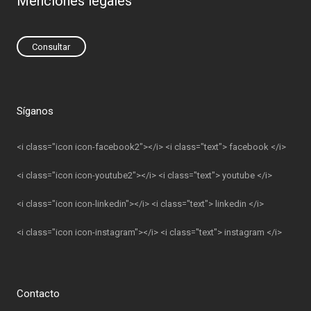
Menciones legales
Consultar
Síganos
<i class="icon icon-facebook2"></i> <i class="text"> facebook </i>
<i class="icon icon-youtube2"></i> <i class="text"> youtube </i>
<i class="icon icon-linkedin"></i> <i class="text"> linkedin </i>
<i class="icon icon-instagram"></i> <i class="text"> instagram </i>
Contacto