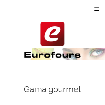
13
24
24
SEPTIEMBRE
PUEDE
PUEDE
2023
2019
2019
RENTRÉE
EUROPAIN
HOST
FERIA –
FERIA –
PARIS
MILÁN
Gama gourmet